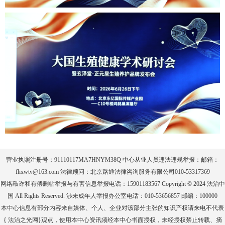
营业执照注册号：91110117MA7HNYM38Q 中心从业人员违法违规举报：邮箱：
fhxwtv@163.com 法律顾问：北京路通法律咨询服务有限公司010-53317369
网络敲诈和有偿删帖举报与有害信息举报电话：15901183567 Copyright © 2024 法治中
国 All Rights Reserved. 涉未成年人举报办公室电话：010-53656857 邮编：100000
本中心信息有部分内容来自媒体、个人、企业对该部分主张的知识产权请来电不代表
{ 法治之光网}观点，使用本中心资讯须经本中心书面授权，未经授权禁止转载、摘