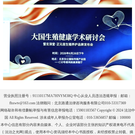
营业执照注册号：91110117MA7HNYM38Q 中心从业人员违法违规举报：邮箱：
fhxwtv@163.com 法律顾问：北京路通法律咨询服务有限公司010-53317369
网络敲诈和有偿删帖举报与有害信息举报电话：15901183567 Copyright © 2024 法治中
国 All Rights Reserved. 涉未成年人举报办公室电话：010-53656857 邮编：100000
本中心信息有部分内容来自媒体、个人、企业对该部分主张的知识产权请来电不代表
{ 法治之光网}观点，使用本中心资讯须经本中心书面授权，未经授权禁止转载、摘