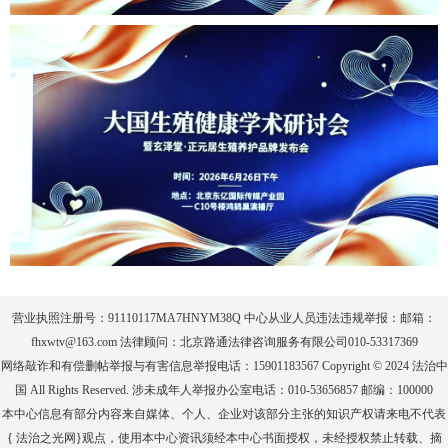
营业执照注册号：91110117MA7HNYM38Q 中心从业人员违法违规举报：邮箱：
fhxwtv@163.com 法律顾问：北京路通法律咨询服务有限公司010-53317369
网络敲诈和有偿删帖举报与有害信息举报电话：15901183567 Copyright © 2024 法治中
国 All Rights Reserved. 涉未成年人举报办公室电话：010-53656857 邮编：100000
本中心信息有部分内容来自媒体、个人、企业对该部分主张的知识产权请来电不代表
{ 法治之光网}观点，使用本中心资讯须经本中心书面授权，未经授权禁止转载、摘