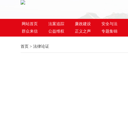
网站首页
法案追踪
廉政建设
安全与法
群众来信
公益维权
正义之声
专题集锦
首页
>
法律论证